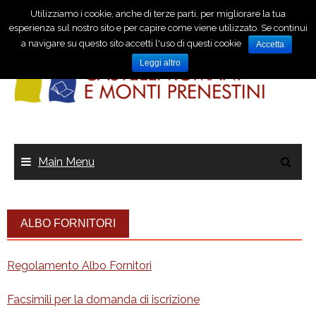
Utilizziamo i cookie, anche di terze parti, per migliorare la tua
esperienza sul nostro sito e per capire come viene utilizzato. Se continui
a navigare su questo sito accetti l'uso di questi cookie
Accetta
Leggi altro
Main Menu
ALBO FORNITORI
Regolamento Albo Fornitori
Facsimili per la domanda di iscrizione