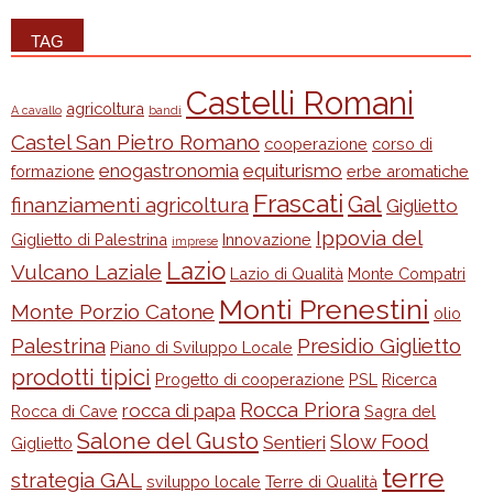
TAG
Castelli Romani
agricoltura
A cavallo
bandi
Castel San Pietro Romano
cooperazione
corso di
enogastronomia
equiturismo
formazione
erbe aromatiche
Frascati
Gal
finanziamenti agricoltura
Giglietto
Ippovia del
Giglietto di Palestrina
Innovazione
imprese
Lazio
Vulcano Laziale
Lazio di Qualità
Monte Compatri
Monti Prenestini
Monte Porzio Catone
olio
Palestrina
Presidio Giglietto
Piano di Sviluppo Locale
prodotti tipici
Progetto di cooperazione
PSL
Ricerca
Rocca Priora
rocca di papa
Rocca di Cave
Sagra del
Salone del Gusto
Slow Food
Sentieri
Giglietto
terre
strategia GAL
sviluppo locale
Terre di Qualità