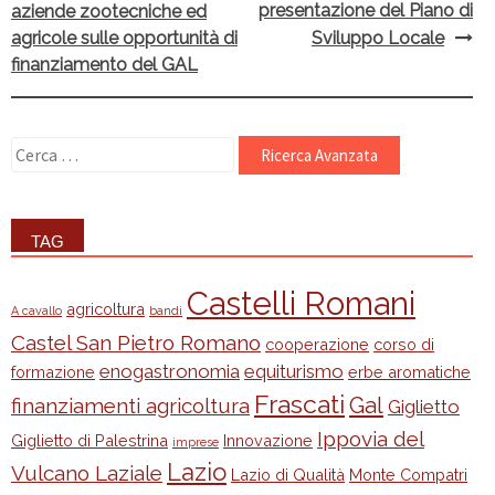
presentazione del Piano di
aziende zootecniche ed
agricole sulle opportunità di
Sviluppo Locale
finanziamento del GAL
Ricerca
per:
TAG
Castelli Romani
agricoltura
A cavallo
bandi
Castel San Pietro Romano
cooperazione
corso di
enogastronomia
equiturismo
formazione
erbe aromatiche
Frascati
Gal
finanziamenti agricoltura
Giglietto
Ippovia del
Giglietto di Palestrina
Innovazione
imprese
Lazio
Vulcano Laziale
Lazio di Qualità
Monte Compatri