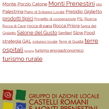
Monti Prenestini
Monte Porzio Catone
olio
Palestrina
Presidio Giglietto
Piano di Sviluppo Locale
prodotti tipici
Progetto di cooperazione
PSL
Ricerca
Rocca Priora
rocca di papa
Rocca di Cave
Sagra del
Salone del Gusto
Slow Food
Sentieri
Giglietto
terre
strategia GAL
sviluppo locale
Terre di Qualità
ospitali
turismo enogastronomico
turismo
turismo rurale