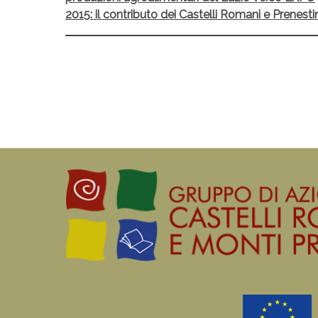
navigation
2015: il contributo dei Castelli Romani e Prenestin