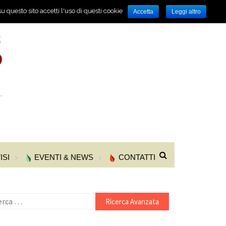
u questo sito accetti l'uso di questi cookie
Accetta
Leggi altro
ISI
EVENTI & NEWS
CONTATTI
cerca
r: