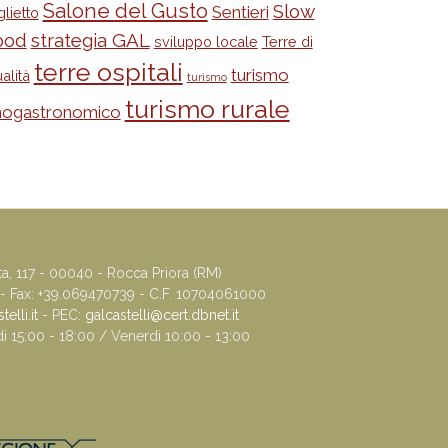
Salone del Gusto
Slow
Sentieri
glietto
ood
strategia GAL
sviluppo locale
Terre di
terre ospitali
turismo
alità
turismo
turismo rurale
nogastronomico
ta, 117 - 00040 - Rocca Priora (RM)
 - Fax: +39.069470739 - C.F. 10704061000
elli.it
- PEC:
galcastelli@cert.dbnet.it
di 15:00 - 18:00 / Venerdi 10:00 - 13:00