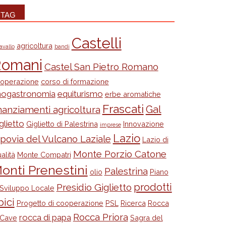
TAG
Castelli
agricoltura
avallo
bandi
omani
Castel San Pietro Romano
operazione
corso di formazione
nogastronomia
equiturismo
erbe aromatiche
Frascati
Gal
nanziamenti agricoltura
glietto
Giglietto di Palestrina
Innovazione
imprese
Lazio
ppovia del Vulcano Laziale
Lazio di
Monte Porzio Catone
alità
Monte Compatri
onti Prenestini
Palestrina
olio
Piano
prodotti
Presidio Giglietto
 Sviluppo Locale
pici
Progetto di cooperazione
PSL
Ricerca
Rocca
Rocca Priora
rocca di papa
 Cave
Sagra del