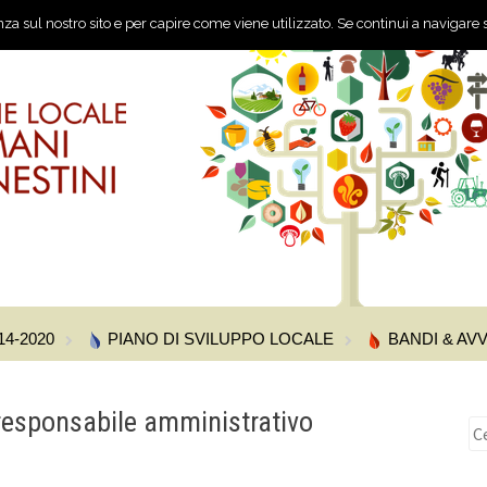
nza sul nostro sito e per capire come viene utilizzato. Se continui a navigare s
14-2020
PIANO DI SVILUPPO LOCALE
BANDI & AVV
 responsabile amministrativo
Ri
pe