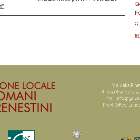
Gi
i”
F
Qu
e
Via della Pine
Tel: +39.0694074255
Mail:
info@galcast
Front Office: Lune