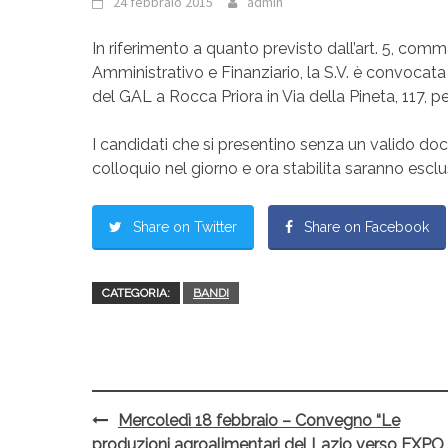
24 febbraio 2015
admin
In riferimento a quanto previsto dall’art. 5, comm
Amministrativo e Finanziario, la S.V. è convocata il
del GAL a Rocca Priora in Via della Pineta, 117, 
I candidati che si presentino senza un valido do
colloquio nel giorno e ora stabilita saranno esclu
Share on Twitter
Share on Facebook
CATEGORIA:
BANDI
Mercoledì 18 febbraio – Convegno “Le
Post
produzioni agroalimentari del Lazio verso EXPO