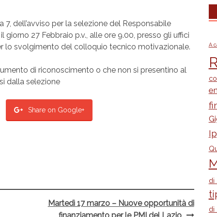
a 7, dell’avviso per la selezione del Responsabile
 giorno 27 Febbraio p.v., alle ore 9.00, presso gli uffici
A c
per lo svolgimento del colloquio tecnico motivazionale.
R
cumento di riconoscimento o che non si presentino al
co
si dalla selezione
e
fi
Share on Google+
Gi
I
Qu
M
di
ti
Martedì 17 marzo – Nuove opportunità di
di
finanziamento per le PMI del Lazio