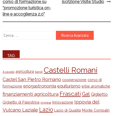
corso di formazione su
iscrizione Visite Studio
navigation
“promozione turistica on-
line e accoglienza 2.0”
Ricerca
per:
TAG
Castelli Romani
agricoltura
A cavallo
bandi
Castel San Pietro Romano
cooperazione
corso di
enogastronomia
equiturismo
formazione
erbe aromatiche
Frascati
Gal
finanziamenti agricoltura
Giglietto
Ippovia del
Giglietto di Palestrina
Innovazione
imprese
Lazio
Vulcano Laziale
Lazio di Qualità
Monte Compatri