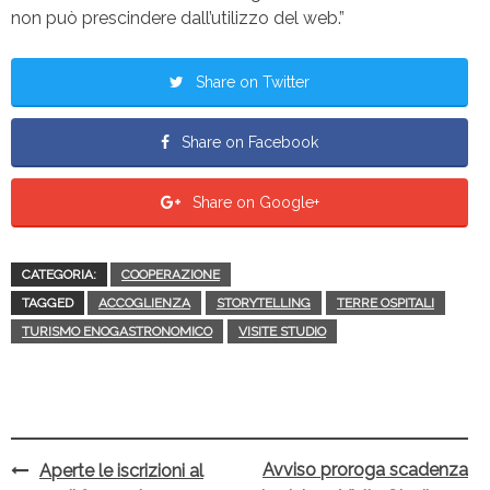
non può prescindere dall’utilizzo del web.”
Share on Twitter
Share on Facebook
Share on Google+
CATEGORIA:
COOPERAZIONE
TAGGED
ACCOGLIENZA
STORYTELLING
TERRE OSPITALI
TURISMO ENOGASTRONOMICO
VISITE STUDIO
Avviso proroga scadenza
Aperte le iscrizioni al
Post