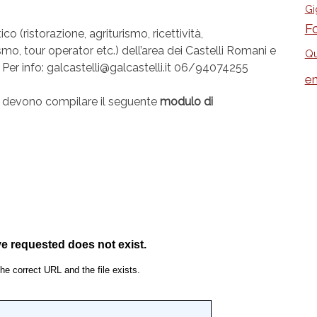
Gi
F
o (ristorazione, agriturismo, ricettività,
smo, tour operator etc.) dell’area dei Castelli Romani e
Qu
. Per info: galcastelli@galcastelli.it 06/94074255
e
o devono compilare il seguente
modulo di