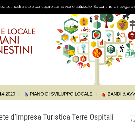
nza sul nostro sito e per capire come viene utilizzato. Se continui a navigare s
14-2020
PIANO DI SVILUPPO LOCALE
BANDI & AVV
ete d’Impresa Turistica Terre Ospitali
Ri
pe