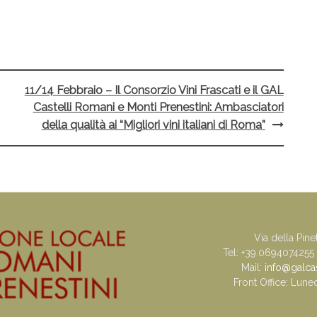
11/14 Febbraio – Il Consorzio Vini Frascati e il GAL
Castelli Romani e Monti Prenestini: Ambasciatori
della qualità ai “Migliori vini italiani di Roma”
Via della Pine
Tel: +39.0694074255
Mail:
info@galcast
Front Office: Lune