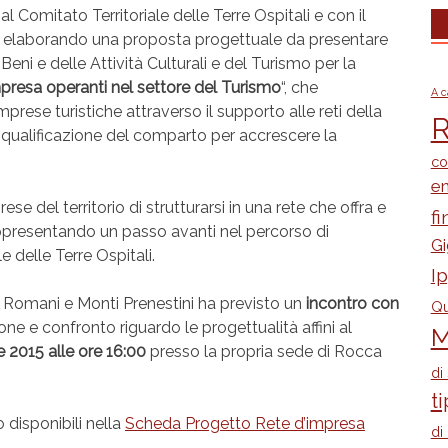
 al Comitato Territoriale delle Terre Ospitali e con il
ta elaborando una proposta progettuale da presentare
eni e delle Attività Culturali e del Turismo per la
impresa operanti nel settore del Turismo
“, che
A c
mprese turistiche attraverso il supporto alle reti della
R
 la qualificazione del comparto per accrescere la
co
e
ese del territorio di strutturarsi in una rete che offra e
fi
ppresentando un passo avanti nel percorso di
Gi
e delle Terre Ospitali.
I
 Romani e Monti Prenestini ha previsto un
incontro con
Qu
one e confronto riguardo le progettualità affini al
M
 2015 alle ore 16:00
presso la propria sede di Rocca
di
ti
 disponibili nella
Scheda Progetto Rete d’impresa
di