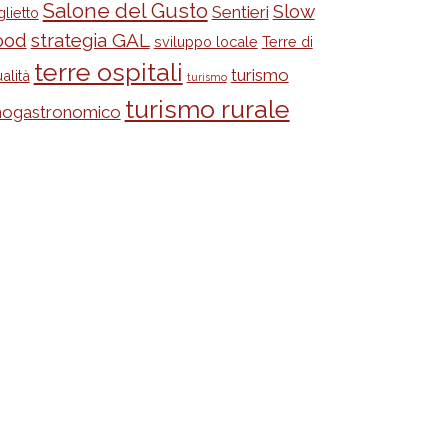
Salone del Gusto
Slow
Sentieri
glietto
ood
strategia GAL
sviluppo locale
Terre di
terre ospitali
turismo
alità
turismo
turismo rurale
nogastronomico