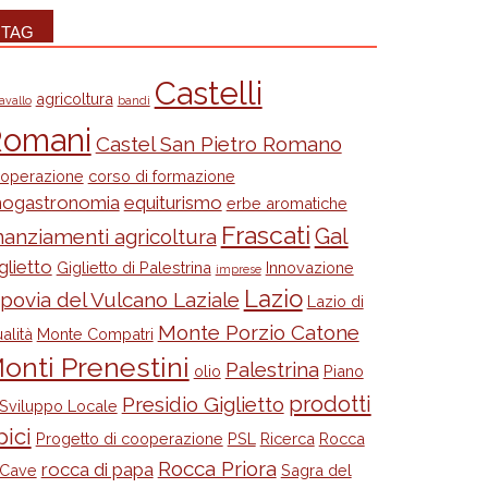
TAG
Castelli
agricoltura
avallo
bandi
omani
Castel San Pietro Romano
operazione
corso di formazione
nogastronomia
equiturismo
erbe aromatiche
Frascati
Gal
nanziamenti agricoltura
glietto
Giglietto di Palestrina
Innovazione
imprese
Lazio
ppovia del Vulcano Laziale
Lazio di
Monte Porzio Catone
alità
Monte Compatri
onti Prenestini
Palestrina
olio
Piano
prodotti
Presidio Giglietto
 Sviluppo Locale
pici
Progetto di cooperazione
PSL
Ricerca
Rocca
Rocca Priora
rocca di papa
 Cave
Sagra del