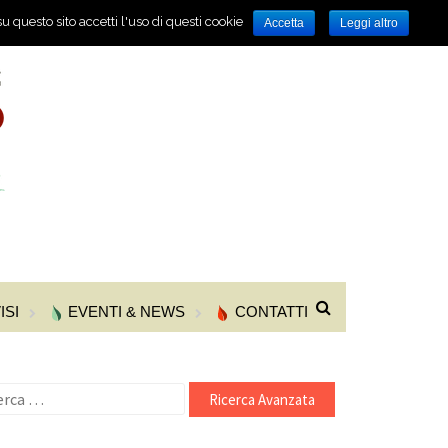
u questo sito accetti l'uso di questi cookie
Accetta
Leggi altro
ISI
EVENTI & NEWS
CONTATTI
cerca
r: