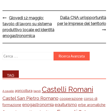
Dalla CNA un’opportunità
Giovedì 12 maggio:
Post
per le imprese del territorio
tavolo di lavoro su sistema
navigation
produttivo locale ed identità
enogastronomica
Ricerca
per:
TAG
Castelli Romani
agricoltura
A cavallo
bandi
Castel San Pietro Romano
cooperazione
corso di
enogastronomia
equiturismo
formazione
erbe aromatiche