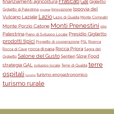
Frascati
Gal
finanziamenti agricoltura
Giglietto
Ippovia del
Giglietto di Palestrina
Innovazione
imprese
Lazio
Vulcano Laziale
Lazio di Qualità
Monte Compatri
Monti Prenestini
Monte Porzio Catone
olio
Palestrina
Presidio Giglietto
Piano di Sviluppo Locale
prodotti tipici
Progetto di cooperazione
PSL
Ricerca
Rocca Priora
rocca di papa
Rocca di Cave
Sagra del
Salone del Gusto
Slow Food
Sentieri
Giglietto
terre
strategia GAL
sviluppo locale
Terre di Qualità
ospitali
turismo enogastronomico
turismo
turismo rurale