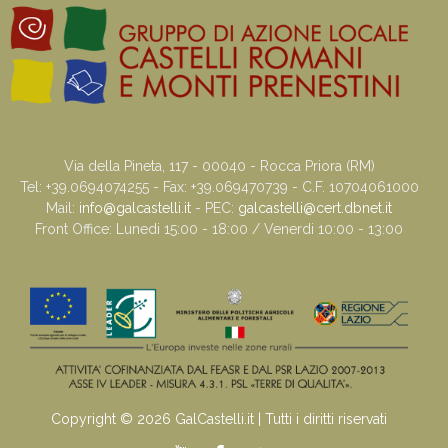
Via della Pineta, 117 - 00040 - Rocca Priora (RM)
Tel: +39.0694074255 - Fax: +39.069470739 - C.F. 10704061000
Mail:
info@galcastelli.it
- PEC:
galcastelli@cert.dbnet.it
Front Office: Lunedi 15:00 - 18:00 / Venerdi 10:00 - 13:00
Copyright © 2026 GalCastelli.it | Tutti i diritti riservati