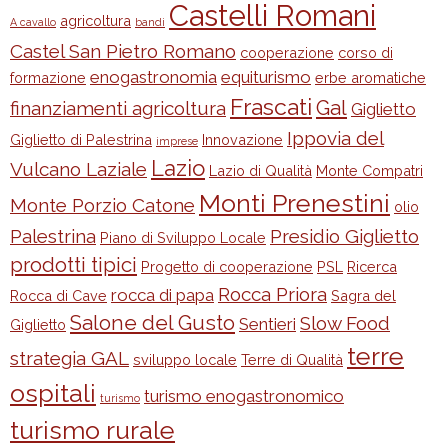
Castelli Romani
agricoltura
A cavallo
bandi
Castel San Pietro Romano
cooperazione
corso di
enogastronomia
equiturismo
formazione
erbe aromatiche
Frascati
Gal
finanziamenti agricoltura
Giglietto
Ippovia del
Giglietto di Palestrina
Innovazione
imprese
Lazio
Vulcano Laziale
Lazio di Qualità
Monte Compatri
Monti Prenestini
Monte Porzio Catone
olio
Palestrina
Presidio Giglietto
Piano di Sviluppo Locale
prodotti tipici
Progetto di cooperazione
PSL
Ricerca
Rocca Priora
rocca di papa
Rocca di Cave
Sagra del
Salone del Gusto
Slow Food
Sentieri
Giglietto
terre
strategia GAL
sviluppo locale
Terre di Qualità
ospitali
turismo enogastronomico
turismo
turismo rurale