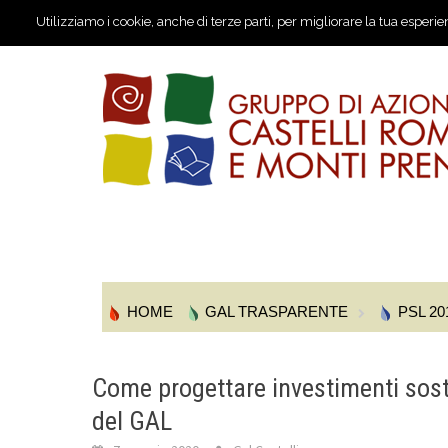
Utilizziamo i cookie, anche di terze parti, per migliorare la tua esperie
HOME
GAL TRASPARENTE
PSL 20
Come progettare investimenti soste
del GAL