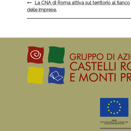
La CNA di Roma attiva sul territorio al fianco
Post
delle imprese.
navigation