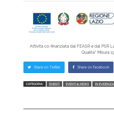
Attività co-finanziata dal FEASR e dal PSR L
Qualità”
Misura 19
Share on Twitter
Share on Facebook
CATEGORIA:
EVENTI
EVENTI & NEWS
IN EVIDENZA