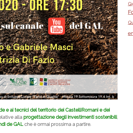
Gi
F
Qu
e
e e ai tecnici del territorio dei CastelliRomani e dei
lative alla
progettazione degli investimenti sostenibili
,
ndi de GAL
che è ormai prossima a partire.