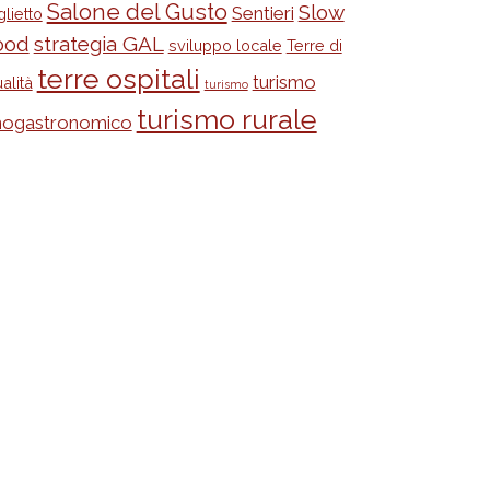
Salone del Gusto
Slow
Sentieri
glietto
ood
strategia GAL
sviluppo locale
Terre di
terre ospitali
turismo
alità
turismo
turismo rurale
nogastronomico