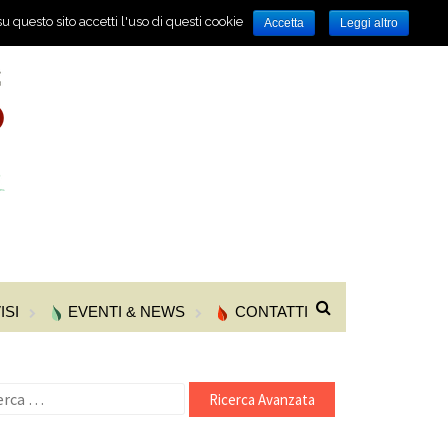
u questo sito accetti l'uso di questi cookie
Accetta
Leggi altro
ISI
EVENTI & NEWS
CONTATTI
cerca
r: