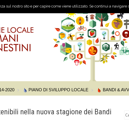
nza sul nostro sito e per capire come viene utilizzato. Se continui a navigare s
14-2020
PIANO DI SVILUPPO LOCALE
BANDI & AVV
nibili nella nuova stagione dei Bandi
Ri
pe