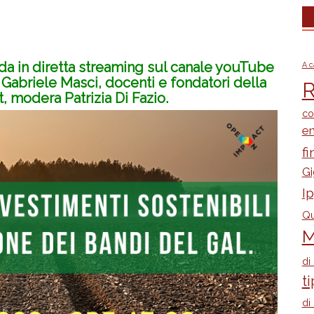
nda
in diretta streaming sul canale youTube
A c
 Gabriele Masci, docenti e fondatori della
R
 modera Patrizia Di Fazio.
co
e
fi
Gi
I
Qu
M
di
ti
di