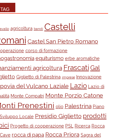
TAG
Castelli
agricoltura
avallo
bandi
omani
Castel San Pietro Romano
operazione
corso di formazione
nogastronomia
equiturismo
erbe aromatiche
Frascati
Gal
nanziamenti agricoltura
glietto
Giglietto di Palestrina
Innovazione
imprese
Lazio
ppovia del Vulcano Laziale
Lazio di
Monte Porzio Catone
alità
Monte Compatri
onti Prenestini
Palestrina
olio
Piano
prodotti
Presidio Giglietto
 Sviluppo Locale
pici
Progetto di cooperazione
PSL
Ricerca
Rocca
Rocca Priora
rocca di papa
 Cave
Sagra del