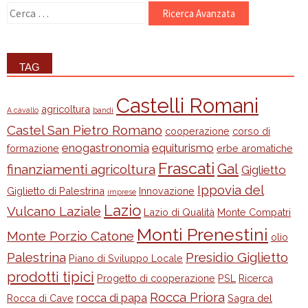
Ricerca
per:
TAG
Castelli Romani
agricoltura
A cavallo
bandi
Castel San Pietro Romano
cooperazione
corso di
enogastronomia
equiturismo
formazione
erbe aromatiche
Frascati
Gal
finanziamenti agricoltura
Giglietto
Ippovia del
Giglietto di Palestrina
Innovazione
imprese
Lazio
Vulcano Laziale
Lazio di Qualità
Monte Compatri
Monti Prenestini
Monte Porzio Catone
olio
Palestrina
Presidio Giglietto
Piano di Sviluppo Locale
prodotti tipici
Progetto di cooperazione
PSL
Ricerca
Rocca Priora
rocca di papa
Rocca di Cave
Sagra del