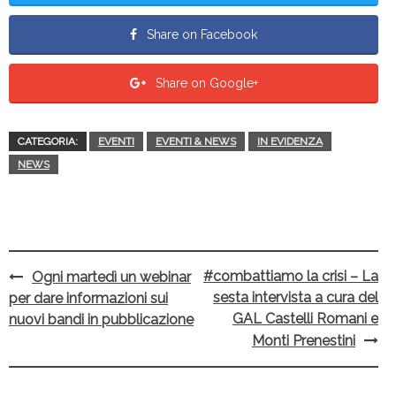
Share on Facebook
Share on Google+
CATEGORIA:
EVENTI
EVENTI & NEWS
IN EVIDENZA
NEWS
#combattiamo la crisi – La
Ogni martedì un webinar
Post
sesta intervista a cura del
per dare informazioni sui
navigation
GAL Castelli Romani e
nuovi bandi in pubblicazione
Monti Prenestini