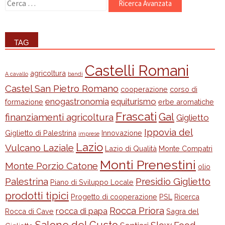
Ricerca
per:
TAG
Castelli Romani
agricoltura
A cavallo
bandi
Castel San Pietro Romano
cooperazione
corso di
enogastronomia
equiturismo
formazione
erbe aromatiche
Frascati
Gal
finanziamenti agricoltura
Giglietto
Ippovia del
Giglietto di Palestrina
Innovazione
imprese
Lazio
Vulcano Laziale
Lazio di Qualità
Monte Compatri
Monti Prenestini
Monte Porzio Catone
olio
Palestrina
Presidio Giglietto
Piano di Sviluppo Locale
prodotti tipici
Progetto di cooperazione
PSL
Ricerca
Rocca Priora
rocca di papa
Rocca di Cave
Sagra del