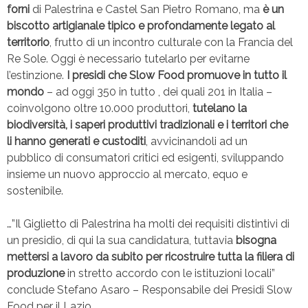
forni
di Palestrina e Castel San Pietro Romano, ma
è un
biscotto artigianale tipico e profondamente legato al
territorio
, frutto di un incontro culturale con la Francia del
Re Sole. Oggi è necessario tutelarlo per evitarne
l’estinzione.
I presidi che Slow Food promuove in tutto il
mondo
– ad oggi 350 in tutto , dei quali 201 in Italia –
coinvolgono oltre 10.000 produttori,
tutelano la
biodiversità, i saperi produttivi tradizionali e i territori che
li hanno generati e custoditi
, avvicinandoli ad un
pubblico di consumatori critici ed esigenti, sviluppando
insieme un nuovo approccio al mercato, equo e
sostenibile.
…”Il Giglietto di Palestrina ha molti dei requisiti distintivi di
un presidio, di qui la sua candidatura, tuttavia
bisogna
mettersi a lavoro da subito per ricostruire tutta la filiera di
produzione
in stretto accordo con le istituzioni locali”
conclude Stefano Asaro – Responsabile dei Presidi Slow
Food per il Lazio.