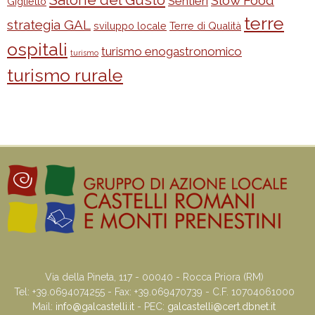
Salone del Gusto
Slow Food
Sentieri
Giglietto
terre
strategia GAL
sviluppo locale
Terre di Qualità
ospitali
turismo enogastronomico
turismo
turismo rurale
Via della Pineta, 117 - 00040 - Rocca Priora (RM)
Tel: +39.0694074255 - Fax: +39.069470739 - C.F. 10704061000
Mail:
info@galcastelli.it
- PEC:
galcastelli@cert.dbnet.it