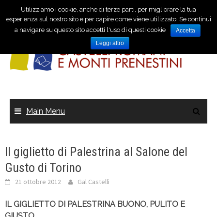
Utilizziamo i cookie, anche di terze parti, per migliorare la tua
esperienza sul nostro sito e per capire come viene utilizzato. Se continui
a navigare su questo sito accetti l'uso di questi cookie
Accetta
Leggi altro
Main Menu
Il giglietto di Palestrina al Salone del
Gusto di Torino
21 ottobre 2012
Gal Castelli
IL GIGLIETTO DI PALESTRINA BUONO, PULITO E
GIUSTO