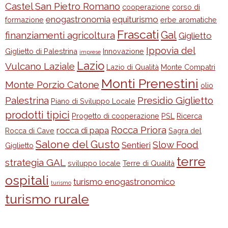
Castel San Pietro Romano
cooperazione
corso di
enogastronomia
equiturismo
formazione
erbe aromatiche
Frascati
Gal
finanziamenti agricoltura
Giglietto
Ippovia del
Giglietto di Palestrina
Innovazione
imprese
Lazio
Vulcano Laziale
Lazio di Qualità
Monte Compatri
Monti Prenestini
Monte Porzio Catone
olio
Palestrina
Presidio Giglietto
Piano di Sviluppo Locale
prodotti tipici
Progetto di cooperazione
PSL
Ricerca
Rocca Priora
rocca di papa
Rocca di Cave
Sagra del
Salone del Gusto
Slow Food
Sentieri
Giglietto
terre
strategia GAL
sviluppo locale
Terre di Qualità
ospitali
turismo enogastronomico
turismo
turismo rurale