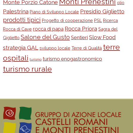
Monti Prenestini
Monte Porzio Catone
olio
Palestrina
Presidio Giglietto
Piano di Sviluppo Locale
prodotti tipici
Progetto di cooperazione
PSL
Ricerca
Rocca Priora
rocca di papa
Rocca di Cave
Sagra del
Salone del Gusto
Slow Food
Sentieri
Giglietto
terre
strategia GAL
sviluppo locale
Terre di Qualità
ospitali
turismo enogastronomico
turismo
turismo rurale