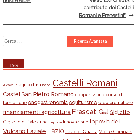
verso EXPO 2015: il
nostre erbe”
contributo dei Castelli
Romani e Prenestini”
Ricerca
per:
TAG
Castelli Romani
agricoltura
A cavallo
bandi
Castel San Pietro Romano
cooperazione
corso di
enogastronomia
equiturismo
formazione
erbe aromatiche
Frascati
Gal
finanziamenti agricoltura
Giglietto
Ippovia del
Giglietto di Palestrina
Innovazione
imprese
Lazio
Vulcano Laziale
Lazio di Qualità
Monte Compatri