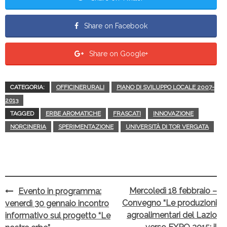
Share on Facebook
Share on Google+
CATEGORIA:
OFFICINERURALI
PIANO DI SVILUPPO LOCALE 2007-
2013
TAGGED
ERBE AROMATICHE
FRASCATI
INNOVAZIONE
NORCINERIA
SPERIMENTAZIONE
UNIVERSITÀ DI TOR VERGATA
Mercoledì 18 febbraio –
Evento in programma:
Post
Convegno “Le produzioni
venerdì 30 gennaio incontro
navigation
agroalimentari del Lazio
informativo sul progetto “Le