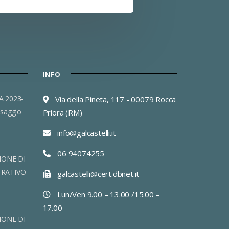
INFO
Via della Pineta, 117 - 00079 Rocca
saggio
Priora (RM)
info@galcastelli.it
06 94074255
IONE DI
TRATIVO
galcastelli@cert.dbnet.it
Lun/Ven 9.00 – 13.00 /15.00 –
17.00
IONE DI