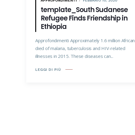
APPROFONDIMENTI
FEBBRAIO 10, 2020
template_South Sudanese
Refugee Finds Friendship in
Ethiopia
Approfondimenti Approximately 1.6 million Africa
died of malaria, tuberculosis and HIV-related
illnesses in 2015. These diseases can...
LEGGI DI PIÙ