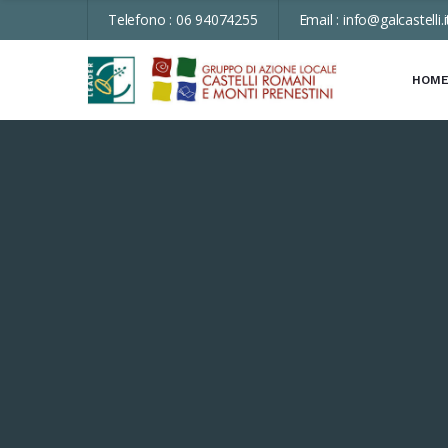
Telefono :
06 94074255
Email :
info@galcastelli.i
HOM