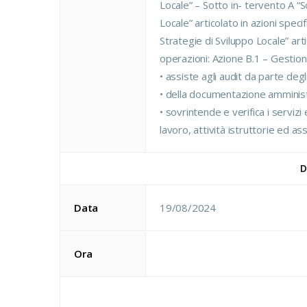
Locale” – Sotto in- tervento A “S
Locale” articolato in azioni spec
Strategie di Sviluppo Locale” art
operazioni: Azione B.1 – Gestio
• assiste agli audit da parte degl
• della documentazione amminist
• sovrintende e verifica i servizi
lavoro, attività istruttorie ed as
D
Data
19/08/2024
Ora