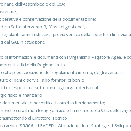
rdinarie dell’Assemblea e del CdA;
ostenute;
a operativa e conservazione della documentazione;
della Sottointervento B, “Costi di gestione”;
 regolarità amministrativa, previa verifica della copertura finanziaria
ti dal GAL in attuazione
usso di informazioni e documenti con l’Organismo Pagatore Agea, e c
mpetenti Uffici della Regione Lazio;
ico alla predisposizione del regolamento interno, degli eventuali
ure di beni e servizi, albo fornitori di beni e
cnici ed esperti, da sottoporre agli organi decisionali
io fisico e finanziario;
ne documentale, e ne verifica il corretto funzionamento;
nonché cura il monitoraggio fisico e finanziario della SSL, delle singo
, trasmettendo al Direttore Tecnico
l’Intervento “SRG06 – LEADER – Attuazione delle Strategie di Sviluppo