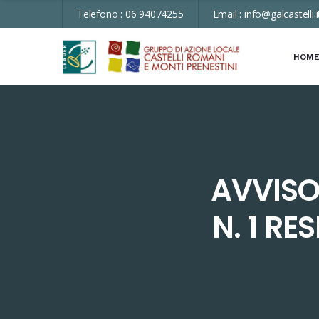
Telefono :
06 94074255
Email :
info@galcastelli.i
HOM
AVVISO 
N. 1 R