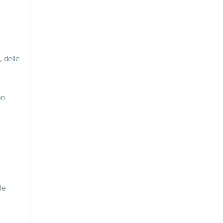
, delle
on
le