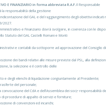
O E FINANZIARIO in forma abbreviata R.A.F.
Il Responsabile
 la responsabilità della gestione
rendicontazione del GAL e del raggiungimento degli obiettivi indicati 
23/2027.
mministrativo e Finanziario dovrà svolgere, in coerenza con le dispo
llo Statuto del GAL Castelli Romani e Monti
nistrativi e contabili da sottoporre ad approvazione del Consiglio di
osizione dei bandi relativi alle misure previste dal PSL, alla definizio
one, la selezione e il controllo delle
o e degli elenchi di liquidazione congiuntamente al Presidente;
trasferte del personale;
la convocazione del CdA e dell’Assemblea dei soci;• responsabilità de
i procedure di appalto di servizi e forniture;
osizione di convenzioni ed incarichi;