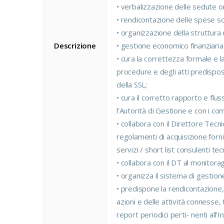
• verbalizzazione delle sedute o
• rendicontazione delle spese s
• organizzazione della struttur
Descrizione
• gestione economico finanziaria 
• cura la correttezza formale e la
procedure e degli atti predispos
della SSL;
• cura il corretto rapporto e fl
l’Autorità di Gestione e con i co
• collabora con il Direttore Tecn
regolamenti di acquisizione fornit
servizi / short list consulenti te
• collabora con il DT al monitoragg
• organizza il sistema di gestio
• predispone la rendicontazione, 
azioni e delle attività connesse
report periodici perti- nenti al