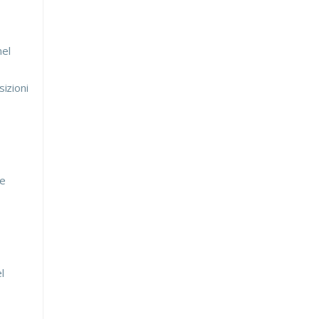
nel
sizioni
ne
l