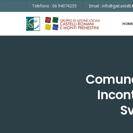
Telefono :
06 94074255
Email :
info@galcastelli.i
HOM
Comune 
Incont
Sv