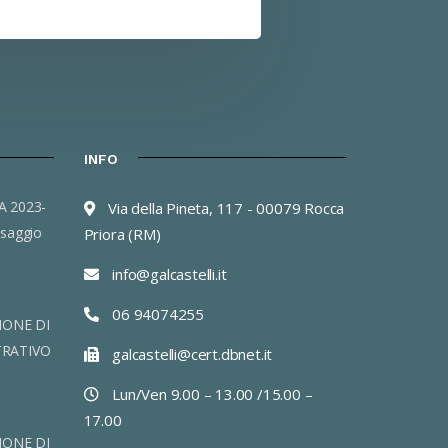
INFO
Via della Pineta, 117 - 00079 Rocca
saggio
Priora (RM)
info@galcastelli.it
06 94074255
IONE DI
TRATIVO
galcastelli@cert.dbnet.it
Lun/Ven 9.00 – 13.00 /15.00 –
17.00
IONE DI