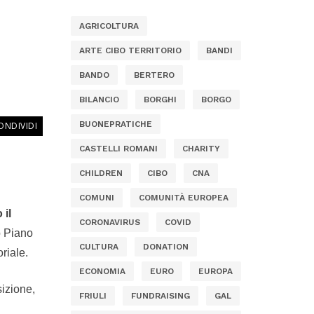
AGRICOLTURA
ARTE CIBO TERRITORIO
BANDI
BANDO
BERTERO
BILANCIO
BORGHI
BORGO
BUONEPRATICHE
ONDIVIDI
CASTELLI ROMANI
CHARITY
CHILDREN
CIBO
CNA
COMUNI
COMUNITÀ EUROPEA
 il
CORONAVIRUS
COVID
vo Piano
CULTURA
DONATION
riale.
ECONOMIA
EURO
EUROPA
sizione,
FRIULI
FUNDRAISING
GAL