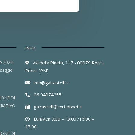
INFO
Via della Pineta, 117 - 00079 Rocca
saggio
Priora (RM)
info@galcastelli.it
06 94074255
IONE DI
TRATIVO
galcastelli@cert.dbnet.it
Lun/Ven 9.00 – 13.00 /15.00 –
17.00
IONE DI