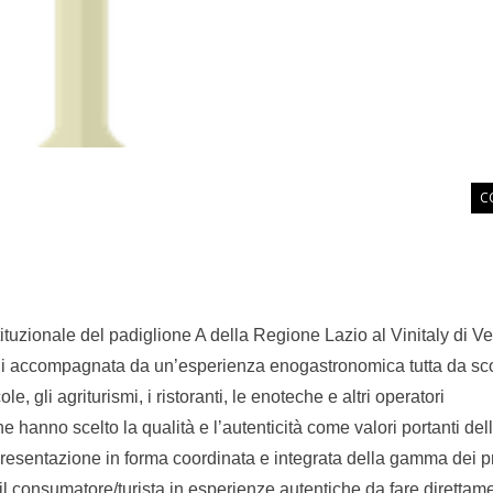
C
stituzionale del padiglione A della Regione Lazio al Vinitaly di V
ali accompagnata da un’esperienza enogastronomica tutta da sco
e, gli agriturismi, i ristoranti, le enoteche e altri operatori
 hanno scelto la qualità e l’autenticità come valori portanti dell
ppresentazione in forma coordinata e integrata della gamma dei p
re il consumatore/turista in esperienze autentiche da fare direttam