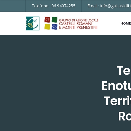
Telefono :
06 94074255
Email :
info@galcastelli.i
HOM
Te
Enot
Terri
Ro