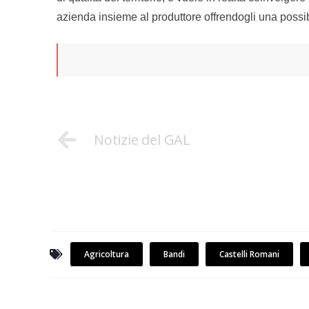
azienda insieme al produttore offrendogli una possibil
Notizie del GAL
Agricoltura
Bandi
Castelli Romani