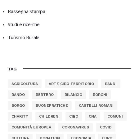
Rassegna Stampa
Studi e ricerche
Turismo Rurale
TAG
AGRICOLTURA
ARTE CIBO TERRITORIO
BANDI
BANDO
BERTERO
BILANCIO
BORGHI
BORGO
BUONEPRATICHE
CASTELLI ROMANI
CHARITY
CHILDREN
CIBO
CNA
COMUNI
COMUNITÀ EUROPEA
CORONAVIRUS
COVID
CULTURA
DONATION
ECONOMIA
EURO