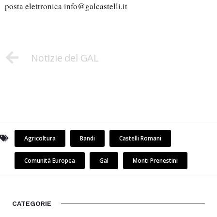
posta elettronica info@galcastelli.it
Notizie del GAL
Agricoltura
Bandi
Castelli Romani
Comunità Europea
Gal
Monti Prenestini
CATEGORIE