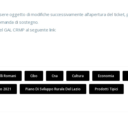
essere oggetto di modifiche successivamente all’apertura del ticket,
domanda di sostegno.
el GAL CRMP al seguente link:
lli Romani
Cibo
Cna
Cultura
Economia
no 2021
Piano Di Sviluppo Rurale Del Lazio
Prodotti Tipici