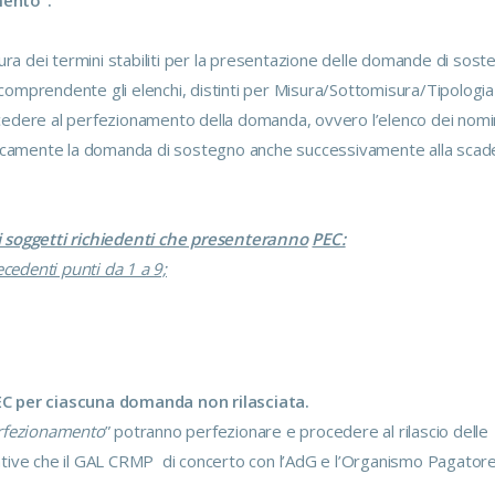
mento”.
sura dei termini stabiliti per la presentazione delle domande di sost
comprendente gli elenchi, distinti per Misura/Sottomisura/Tipologia
cedere al perfezionamento della domanda, ovvero l’elenco dei nomin
maticamente la domanda di sostegno anche successivamente alla sca
i soggetti richiedenti che presenteranno
PEC:
ecedenti punti da 1 a 9;
PEC per ciascuna domanda non rilasciata.
erfezionamento
” potranno perfezionare e procedere al rilascio delle
rative che il GAL CRMP di concerto con l’AdG e l’Organismo Pagato