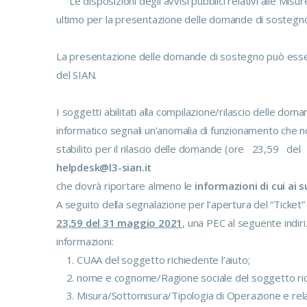
Le disposizioni degli avvisi pubblici relativi alle Misur
ultimo per la presentazione delle domande di sostegno p
La presentazione delle domande di sostegno può essere 
del SIAN.
I soggetti abilitati alla compilazione/rilascio delle dom
informatico segnali un’anomalia di funzionamento che no
stabilito per il rilascio delle domande (ore 23,59 de
helpdesk@l3-sian.it
che dovrà riportare almeno le
informazioni di cui ai s
A seguito della segnalazione per l’apertura del “Ticket
23,59 del 31 maggio 2021
, una PEC al seguente indir
informazioni:
CUAA del soggetto richiedente l’aiuto;
nome e cognome/Ragione sociale del soggetto ric
Misura/Sottomisura/Tipologia di Operazione e rela