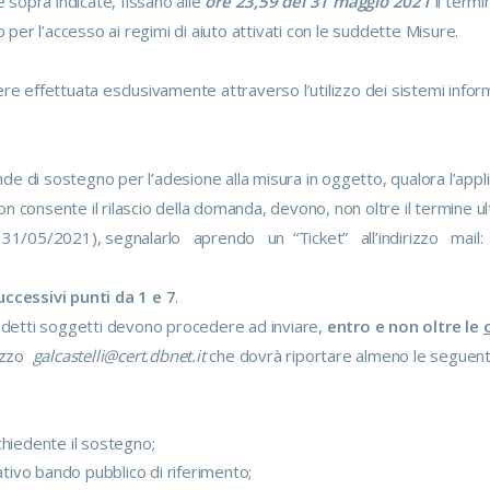
e sopra indicate, fissano alle
ore 23,59 del 31 maggio 2021
il termi
er l’accesso ai regimi di aiuto attivati con le suddette Misure.
effettuata esclusivamente attraverso l’utilizzo dei sistemi inform
ande di sostegno per l’adesione alla misura in oggetto, qualora l’appl
n consente il rilascio della domanda, devono, non oltre il termine u
l 31/05/2021), segnalarlo aprendo un “Ticket” all’indirizzo mail:
uccessivi punti da 1 e 7
.
” detti soggetti devono procedere ad inviare,
entro e non oltre le
izzo
galcastelli@cert.dbnet.it
che dovrà riportare almeno le seguent
hiedente il sostegno;
tivo bando pubblico di riferimento;