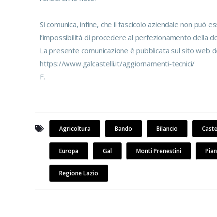
Si comunica, infine, che il fascicolo aziendale non può 
l’impossibilità di procedere al perfezionamento della 
La presente comunicazione è pubblicata sul sito web d
https://www.galcastelli.it/aggiornamenti-tecnici/
F.
Agricoltura
Bando
Bilancio
Caste
Europa
Gal
Monti Prenestini
Pia
Regione Lazio