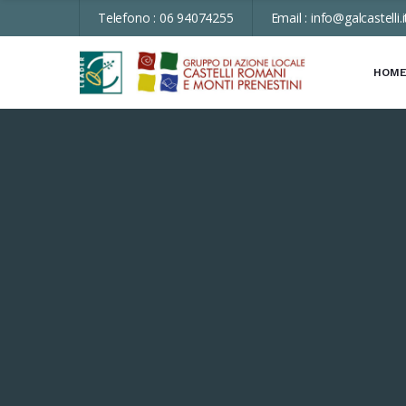
Telefono :
06 94074255
Email :
info@galcastelli.i
HOM