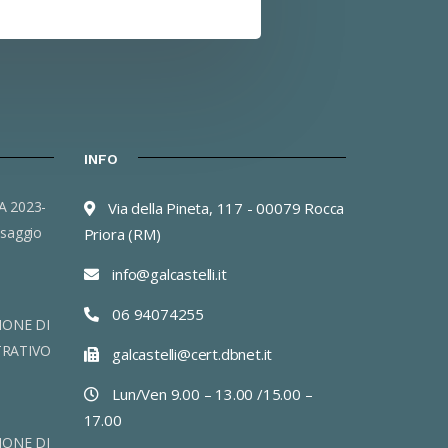
INFO
Via della Pineta, 117 - 00079 Rocca
saggio
Priora (RM)
info@galcastelli.it
06 94074255
IONE DI
TRATIVO
galcastelli@cert.dbnet.it
Lun/Ven 9.00 – 13.00 /15.00 –
17.00
IONE DI