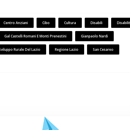
Centro Anziani
Cibo
Cultura
Disabili
Disabili
Gal Castelli Romani E Monti Prenestini
Gianpaolo Nardi
Sviluppo Rurale Del Lazio
Regione Lazio
San Cesareo