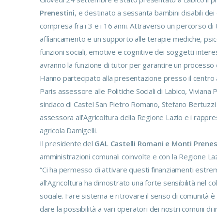
Prenestini
, e destinato a sessanta bambini disabili de
compresa fra i 3 e i 16 anni. Attraverso un percorso di 
affiancamento e un supporto alle terapie mediche, psicolo
funzioni sociali, emotive e cognitive dei soggetti inter
avranno la funzione di tutor per garantire un processo d
Hanno partecipato alla presentazione presso il centro a
Paris assessore alle Politiche Sociali di Labico, Viviana
sindaco di Castel San Pietro Romano, Stefano Bertuzzi
assessora all’Agricoltura della Regione Lazio e i rappre
agricola Damigelli.
Il presidente del
GAL Castelli Romani e Monti Prenes
amministrazioni comunali coinvolte e con la Regione Laz
“Ci ha permesso di attivare questi finanziamenti estre
all’Agricoltura ha dimostrato una forte sensibilità nel col
sociale. Fare sistema e ritrovare il senso di comunità è 
dare la possibilità a vari operatori dei nostri comuni 