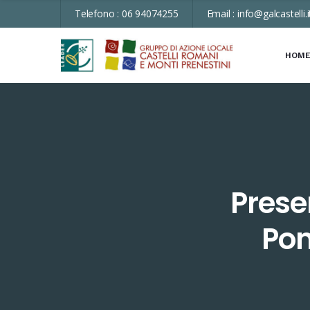
Telefono :
06 94074255
Email :
info@galcastelli.i
HOM
Prese
Pon