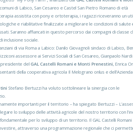
i comuni di Labico, San Cesareo e Castel San Pietro Romano di età
terapia assistita con pony e ortoterapia, i ragazzi riceveranno un uti
giche e riabilitative finalizzate a migliorare le condizioni di salute 
essati. Saranno affiancati in questo percorso dai compagni di classe 
i inclusione sociale.
nziani di via Roma a Labico: Danilo Giovagnoli sindaco di Labico, B
 Pizziconi assessore ai Servizi Sociali di San Cesareo, Gianpaolo Nardi
 presidente del
GAL Castelli Romani e Monti Prenestini
, Enrica O
sentanti della cooperativa agricola Il Melograno onlus e dell’Azienda
tini
Stefano Bertuzzi ha voluto sottolineare la sinergia con le
io.
mamente importanti per il territorio – ha spiegato Bertuzzi – L’ass
legare lo sviluppo delle attività agricole del nostro territorio con l’i
fondamentale per lo sviluppo di un territorio. Il GAL Castelli Romani 
di investire, attraverso una programmazione regionale che ci permett