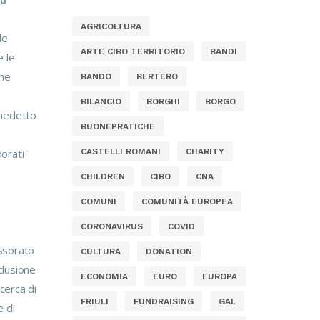
AGRICOLTURA
le
ARTE CIBO TERRITORIO
BANDI
e le
che
BANDO
BERTERO
BILANCIO
BORGHI
BORGO
enedetto
BUONEPRATICHE
CASTELLI ROMANI
CHARITY
norati
CHILDREN
CIBO
CNA
COMUNI
COMUNITÀ EUROPEA
CORONAVIRUS
COVID
essorato
CULTURA
DONATION
nclusione
ECONOMIA
EURO
EUROPA
cerca di
FRIULI
FUNDRAISING
GAL
e di