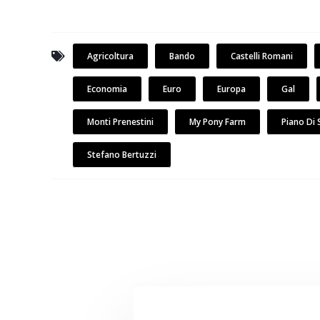
Agricoltura
Bando
Castelli Romani
Economia
Euro
Europa
Gal
Monti Prenestini
My Pony Farm
Piano Di 
Stefano Bertuzzi