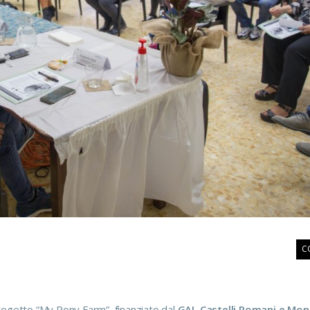
C
rogetto “My Pony Farm”, finanziato dal
GAL Castelli Romani e Mon