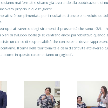
ci siamo mai fermati e stiamo già lavorando alla pubblicazione di nu
innovato proprio in questi giorni”.
orati si è complimentata per il risultato ottenuto e ha voluto sottoli
e.
 europei attraverso degli strumenti di prossimità che sono i GAL – h
 piani di sviluppo locale (Psl) centrano ancor più l’obiettivo quando
 esiste un carico di responsabilità che consiste nel dover rappresen
ntiamo. Il tema della territorialità e della distintività attraverso tut
tati come in questo caso ne siamo orgogliosi”.