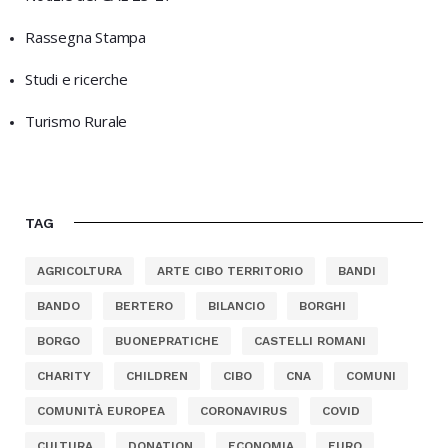
Rassegna Stampa
Studi e ricerche
Turismo Rurale
TAG
AGRICOLTURA
ARTE CIBO TERRITORIO
BANDI
BANDO
BERTERO
BILANCIO
BORGHI
BORGO
BUONEPRATICHE
CASTELLI ROMANI
CHARITY
CHILDREN
CIBO
CNA
COMUNI
COMUNITÀ EUROPEA
CORONAVIRUS
COVID
CULTURA
DONATION
ECONOMIA
EURO