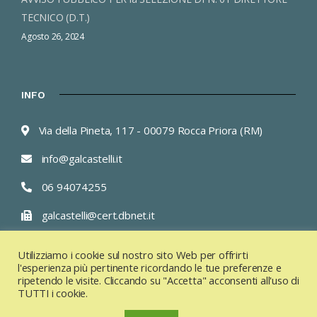
TECNICO (D.T.)
Agosto 26, 2024
INFO
Via della Pineta, 117 - 00079 Rocca Priora (RM)
info@galcastelli.it
06 94074255
galcastelli@cert.dbnet.it
Lun/Ven 9.00 – 13.00 /15.00 – 17.00
Utilizziamo i cookie sul nostro sito Web per offrirti
l'esperienza più pertinente ricordando le tue preferenze e
ripetendo le visite. Cliccando su "Accetta" acconsenti all'uso di
TUTTI i cookie.