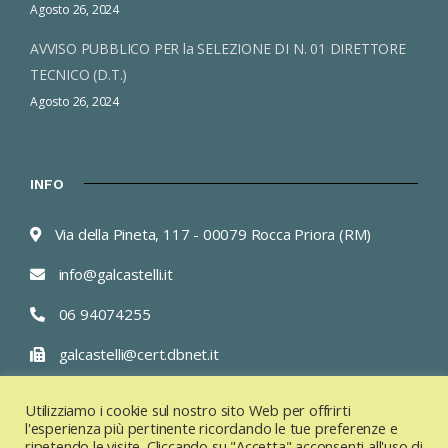
Agosto 26, 2024
AVVISO PUBBLICO PER la SELEZIONE DI N. 01 DIRETTORE
TECNICO (D.T.)
Agosto 26, 2024
INFO
Via della Pineta, 117 - 00079 Rocca Priora (RM)
info@galcastelli.it
06 94074255
galcastelli@cert.dbnet.it
Lun/Ven 9.00 – 13.00 /15.00 – 17.00
Utilizziamo i cookie sul nostro sito Web per offrirti
l'esperienza più pertinente ricordando le tue preferenze e
ripetendo le visite. Cliccando su "Accetta" acconsenti all'uso di